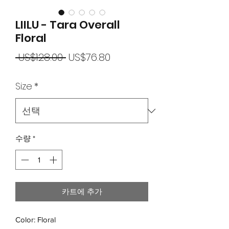
LIILU - Tara Overall
Floral
일
할
 US$128.00 
US$76.80
반
인
Size
*
가
가
수량
*
카트에 추가
Color: Floral