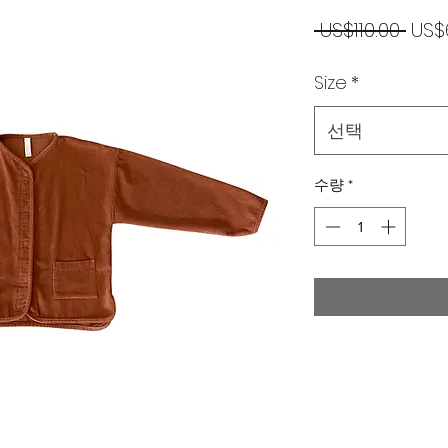
일
 US$110.00 
US$
반
Size
*
가
선택
수량
*