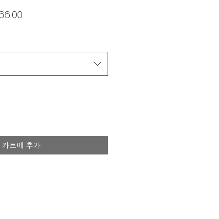
할
66.00
인
가
카트에 추가