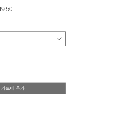
할
19.50
인
가
카트에 추가