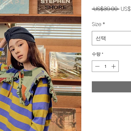
일
 US$39.00 
US$
반
Size
*
가
선택
수량
*