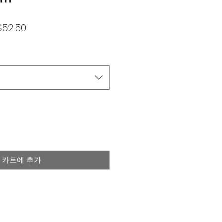
할
$52.50
인
가
카트에 추가