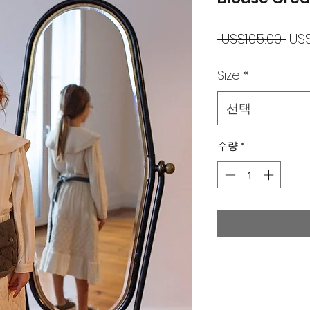
일
 US$105.00 
US
반
Size
*
가
선택
수량
*