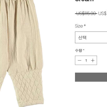
일
 US$115.00 
US$
반
Size
*
가
선택
수량
*