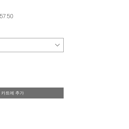
할
57.50
인
가
카트에 추가