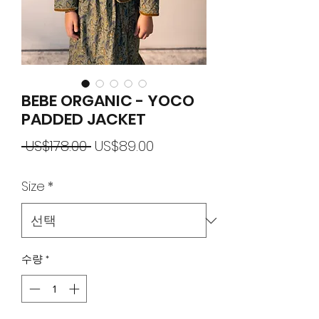
BEBE ORGANIC - YOCO
PADDED JACKET
일
할
 US$178.00 
US$89.00
반
인
Size
*
가
가
수량
*