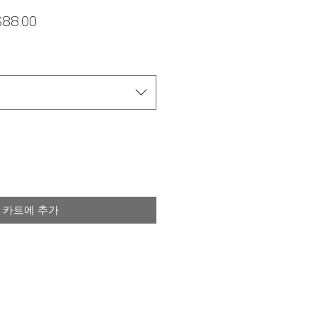
할
$88.00
인
가
카트에 추가