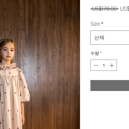
일
 US$176.00 
US
반
Size
*
가
선택
수량
*